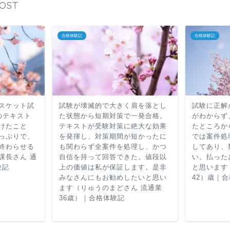
POST
合格体験記
合格体験記
スケット試
試験が壊滅的で大きく肩を落とし
試験に正解
のテキスト
た状態から短期対策で一発合格。
がわからず
けたこと
テキストが受験対策に絶大な効果
たところか
っぷりで、
を発揮し、対策期間が短かったに
では案件処
終わらせる
も関わらず全案件を処理し、かつ
してあり、
課長さん 通
自信を持って回答できた。値段以
い。払った
験記
上の価値は私が保証します。是非
と思います（
みなさんにもお勧めしたいと思い
42）歳｜
ます（りゅうのまどさん 流通業
36歳）｜合格体験記