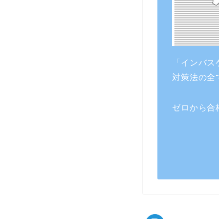
「インバス
対策法の全
ゼロから合