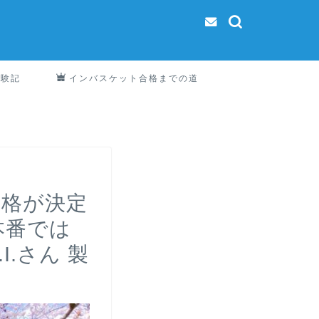
体験記
インバスケット合格までの道
昇格が決定
本番では
.さん 製